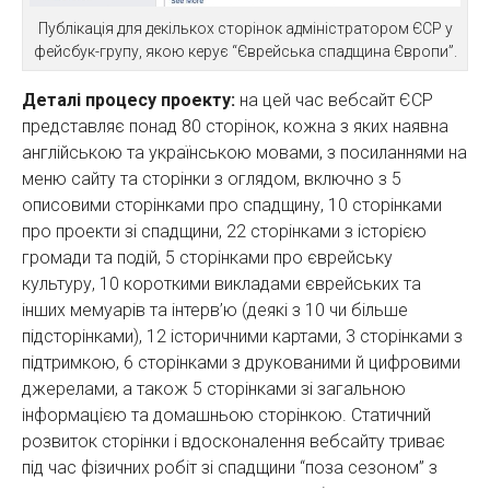
Публікація для декількох сторінок адміністратором ЄСР у
фейсбук-групу, якою керує “Єврейська спадщина Європи”.
Деталі процесу проекту:
на цей час вебсайт ЄСР
представляє понад 80 сторінок, кожна з яких наявна
англійською та українською мовами, з посиланнями на
меню сайту та сторінки з оглядом, включно з 5
описовими сторінками про спадщину, 10 сторінками
про проекти зі спадщини, 22 сторінками з історією
громади та подій, 5 сторінками про єврейську
культуру, 10 короткими викладами єврейських та
інших мемуарів та інтерв’ю (деякі з 10 чи більше
підсторінками), 12 історичними картами, 3 сторінками з
підтримкою, 6 сторінками з друкованими й цифровими
джерелами, а також 5 сторінками зі загальною
інформацією та домашньою сторінкою. Статичний
розвиток сторінки і вдосконалення вебсайту триває
під час фізичних робіт зі спадщини “поза сезоном” з