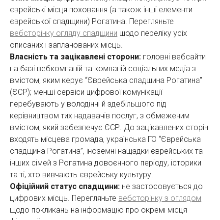
єврейські місця поховання (а також інші елементи
єврейської спадщини) Рогатина. Перегляньте
вебсторінку огляду спадщини
щодо переліку усіх
описаних і запланованих місць.
Власність та зацікавлені сторони:
головні вебсайти
на базі вебкомпаній та компаній соціальних медіа з
вмістом, яким керує “Єврейська спадщина Рогатина”
(ЄСР); менші сервіси цифрової комунікації
перебувають у володінні й здебільшого під
керівництвом тих надавачів послуг, з обмеженим
вмістом, який забезпечує ЄСР. До зацікавлених сторін
входять місцева громада, українська ГО “Єврейська
спадщина Рогатина”, іноземні нащадки єврейських та
інших сімей з Рогатина довоєнного періоду, історики
та ті, хто вивчають єврейську культуру.
Офіційний статус спадщини:
не застосовується до
цифрових місць. Перегляньте
вебсторінку з оглядом
щодо покликань на інформацію про окремі місця