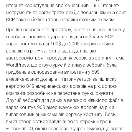
інтернет користування своїх учасників. Інші інтернет-
інструменти та сайти третіх осіб, з посиланнями на сайт
ЄСР також безкоштовні завдяки схожим схемам.
Оренда серверного простору, оновлення імені домену
і пов’язані послуги з управління для вебсайту ЄСР
зараз коштують від 100$ до 200$ американських
доларів на рік – залежно від додатків, що
застосовуються, і просування сервісів хостингу. Тема
WordPress, що структурує й стилізує вебсайт, була
придбана з одноразовими витратами у 69$
американських доларів і підтримується за підписку
вартістю 84$ американських доларів на рік, допоки
компанія-розробник не перестане функціонувати.
Другий вебсайт для даних з великою кількістю файлів
зараз коштує 96$ американських доларів на рік з
випадковими знижками від сервісу хостингу. Весь
вміст створюється завдяки волонтерській праці
учасників ГО, окрім перекладів українською, що зараз