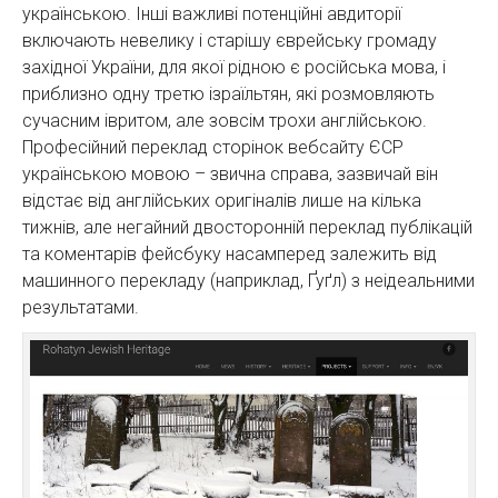
українською. Інші важливі потенційні авдиторії
включають невелику і старішу єврейську громаду
західної України, для якої рідною є російська мова, і
приблизно одну третю ізраїльтян, які розмовляють
сучасним івритом, але зовсім трохи англійською.
Професійний переклад сторінок вебсайту ЄСР
українською мовою – звична справа, зазвичай він
відстає від англійських оригіналів лише на кілька
тижнів, але негайний двосторонній переклад публікацій
та коментарів фейсбуку насамперед залежить від
машинного перекладу (наприклад, Ґуґл) з неідеальними
результатами.