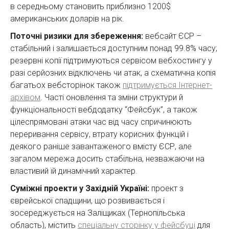
в середньому становить приблизно 1200$
американських доларів на рік.
Поточні ризики для збереження:
вебсайт ЄСР –
стабільний і залишається доступним понад 99.8% часу;
резервні копії підтримуються сервісом вебхостингу у
разі серйозних відключень чи атак, а схематична копія
багатьох вебсторінок також
підтримується Інтернет-
архівом
. Часті оновлення та зміни структури й
функціональності вебдодатку “Фейсбук”, а також
цілеспрямовані атаки час від часу спричинюють
переривання сервісу, втрату корисних функцій і
деякого раніше завантаженого вмісту ЄСР, але
загалом мережа досить стабільна, незважаючи на
властивий їй динамічний характер.
Суміжні проекти у Західній Україні:
проект з
єврейської спадщини, що розвивається і
зосереджується на Заліщиках (Тернопільська
область), містить
спеціальну сторінку у фейсбуці
для