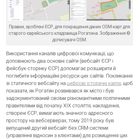
Правки, зроблені ЄСР, для покращення даних OSM-карт для
старого єврейського кладовища Рогатина. Зображення ©
дописувачі OSM.
Використання каналів цифрової комунікації, що
доповнюють два основні сайти (вебсайт ЄСР і
фейсбук-сторінку ЄСР) допомагає розширити й
поглибити інформаційні ресурси цих сайтів. Покликання
зі статичного вебсайту на
цифрові історичні карти
, щоб
показати, як Рогатин розвивався як місто і був
задокументований своїми різноманітними політичними
правителями від початку ХІХ століття; накладення,
створені ЄСР, вимагають значного адресного
простору на вебсерверах, тому 2019 року був
випущений другий вебсайт без CRM-системи
(управління відносин з клієнтами) для розміщення цих