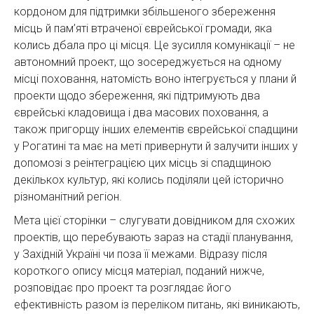
кордоном для підтримки збільшеного збереження
місць й пам’яті втраченої єврейської громади, яка
колись дбала про ці місця. Це зусилля комунікації – не
автономний проект, що зосереджується на одному
місці поховання, натомість воно інтегрується у плани й
проекти щодо збереження, які підтримують два
єврейські кладовища і два масових поховання, а
також пригорщу інших елементів єврейської спадщини
у Рогатині та має на меті привернути й залучити інших у
допомозі з реінтеграцією цих місць зі спадщиною
декількох культур, які колись поділяли цей історично
різноманітний регіон.
Мета цієї сторінки – слугувати довідником для схожих
проектів, що перебувають зараз на стадії планування,
у Західній Україні чи поза її межами. Відразу після
короткого опису місця матеріал, поданий нижче,
розповідає про проект та розглядає його
ефективність разом із переліком питань, які виникають,