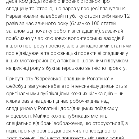
десятком додаткових описових сторінок про
спадщину та історію, що зараз у процесі планування.
Наразі новини на вебсайті публікуються приблизно 12
разів за час звичного року (близько 100 статей
загалом від початку роботи зі спадщини), зазвичай
приблизно у час ключових волонтерських заходів й
іншого прогресу проекту, але з випадковими статтями
про відвідувачів та союзницькі проекти зі спадщини у
інших містах-районах, а також зі щорічним підсумком
наприкінці року з бухгалтерською звітністю проекту.
Присутність “Єврейської спадщини Рогатина” у
фейсбуці залучає набагато інтенсивнішу діяльність з
оригінальними публікаціями кожних кілька днів – чи
кілька разів на день під час робочих днів над
спадщиною у Рогатині і дослідницьких поїздках у
місцевості. Майже кожна публікація містить
спеціально відібрані зображення, що стосуються її, з
події, про яку розповідалося, чи з попереднього
дослідження, і які часто показують місцевих людей,