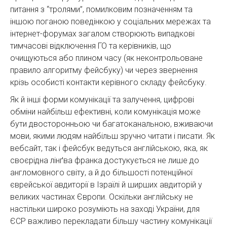
питання з “тролями”, помилковим позначенням та
іншою поганою поведінкою у соціальних мережах та
інтернет-форумах загалом створюють випадкові
тимчасові відключення ГО та керівників, що
очищуються або плином часу (як неконтрольоване
правило алгоритму фейсбуку) чи через звернення
крізь особисті контакти керівного складу фейсбуку.
Як й інші форми комунікації та залучення, цифрові
обміни найбільш ефективні, коли комунікація може
бути двосторонньою чи багатоканальною, вживаючи
мови, якими людям найбільш зручно читати і писати. Як
вебсайт, так і фейсбук ведуться англійською, яка, як
своєрідна лінґва франка достукується не лише до
англомовного світу, а й до більшості потенційної
єврейської авдиторії в Ізраїлі й ширших авдиторій у
великих частинах Європи. Оскільки англійську не
настільки широко розуміють на заході України, для
ЄСР важливо перекладати більшу частину комунікації