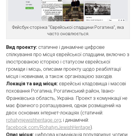
Фейсбук-сторінка “Єврейської спадщини Рогатина”, яка
часто оновлюється.
Вид проекту:
статичне і динамічне цифрове
спілкування про місця єврейської спадщини, включно з
ілюстрованою історією і статусом єврейської
громади і місць, описами проекту щодо реабілітації
місця і новинами, а також організацією заходів.
Локація та вид місця:
єврейські кладовища і масові
поховання Рогатина, Рогатинський район, Івано-
Франківська область, Україна. Проект з комунікації не
має фізичного розташування, однак розміщений на
двох основних інтернет-локаціях (статичній:
rohatynjewishheritage.org
; і динамічній:
facebook.com/RohatynJewishHeritage
).
Опис місця:
цифрова комунікація популяризує чотири