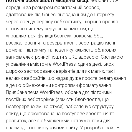
Поточні особливості місця/на місці:
вебсайт ЄСР –
середній за розміром фрактальний сервер,
адаптований під бізнес, зі з’єднанням до Інтернету
через оренду сервісу вебхостингу; щорічна оренда
включає систему керування вмістом, що
управляється, функції безпеки, зокрема SSL,
дзеркалювання та резервні копії, реєстрацію імені
домена і підтримку та невелику кількість облікових
записів електронної пошти з URL-адресою. Системою
управління вмістом є WordPress, один з декількох
широко застосованих варіантів для як малих, так і
великих вебсайтів, що надає дуже просте редагування
з дещо обмеженими контролями форматування.
Придбана тема WordPress, обрана для підтримки
постійних вебсторінок (замість блоґ-постів, що
безперервно змінюються), забезпечує структуру
сайту, що орієнтована на поступове зростання та
розвиток, але з обмеженими інструментами для
взаємодії з користувачами сайту. У розробці сайт –