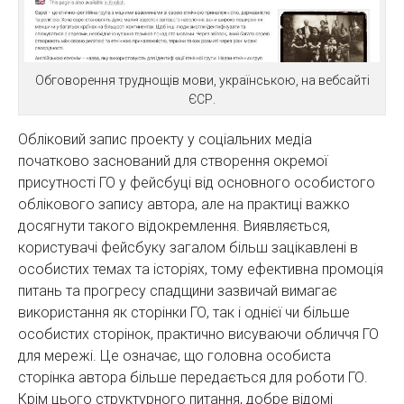
Обговорення труднощів мови, українською, на вебсайті
ЄСР.
Обліковий запис проекту у соціальних медіа
початково заснований для створення окремої
присутності ГО у фейсбуці від основного особистого
облікового запису автора, але на практиці важко
досягнути такого відокремлення. Виявляється,
користувачі фейсбуку загалом більш зацікавлені в
особистих темах та історіях, тому ефективна промоція
питань та прогресу спадщини зазвичай вимагає
використання як сторінки ГО, так і однієї чи більше
особистих сторінок, практично висуваючи обличчя ГО
для мережі. Це означає, що головна особиста
сторінка автора більше передається для роботи ГО.
Крім цього структурного питання, добре відомі