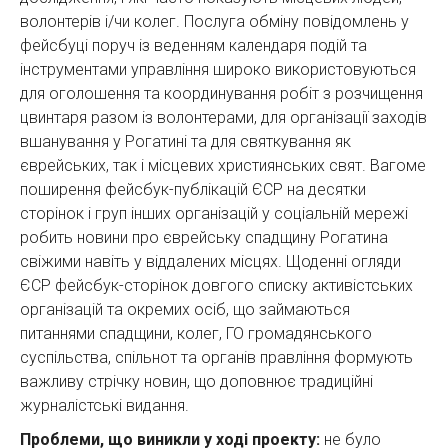
волонтерів і/чи колег. Послуга обміну повідомлень у
фейсбуці поруч із веденням календаря подій та
інструментами управління широко використовуються
для оголошення та координування робіт з розчищення
цвинтаря разом із волонтерами, для організації заходів
вшанування у Рогатині та для святкування як
єврейських, так і місцевих християнських свят. Вагоме
поширення фейсбук-публікацій ЄСР на десятки
сторінок і груп інших організацій у соціальній мережі
робить новини про єврейську спадщину Рогатина
свіжими навіть у віддалених місцях. Щоденні огляди
ЄСР фейсбук-сторінок довгого списку активістських
організацій та окремих осіб, що займаються
питаннями спадщини, колег, ГО громадянського
суспільства, спільнот та органів правління формують
важливу стрічку новин, що доповнює традиційні
журналістські видання.
Проблеми, що виникли у ході проекту:
не було