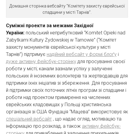
Домашня сторінка вебсайту “Комітету захисту єврейської
спадщини у місті Тарнів”.
Суміжні проекти за межами Західної
України:
польський неприбутковий “Komitet Opieki nad
Zabytkami Kultury Żydowskiej w Tarnowie” (“Комітет
захисту монументів єврейської культури у місті
Тарнів”) підтримує
надійний вебсайт у формі блоґу
і
дуже активну фейсбук-сторінку
для просування своєї
роботи у місті; канали зазнали успіху у залученні
польських й іноземних волонтерів та жертводавців для
підтримки їхніх ініціатив зі збереження. Для просування
й підтримки своїх поточних літніх програм зі спадщини і
роботи над проектом примирення на численних
єврейських кладовищах у Польщі християнська
організація зі США Фундація “Мацева” використовує як
спеціальний вебсайт
, що надає огляд, мотивацію та
інформацію про розклад, а також
активну фейсбук-
сторінку
для приваблення й залучення прихильників