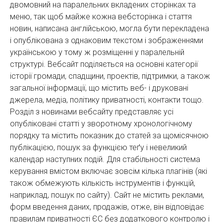
двомовний на паралельних вкладених сторінках та
меню, так щоб майже кожна вебсторінка і стаття
новин, написана англійською, могла бути перекладена
і опублікована з однаковим текстом і зображеннями
українською у тому ж розміщенні у паралельній
структурі. Вебсайт поділяється на основні категорії
історії громади, спадщини, проектів, підтримки, а також
загальної інформації, що містить веб- і друковані
джерела, медіа, політику приватності, контакти тощо.
Розділ з новинами вебсайту представляє усі
опубліковані статті у зворотному хронологічному
порядку та містить показник до статей за щомісячною
публікацією, пошук за функцією теґу і невеликий
календар наступних подій. Для стабільності система
керування вмістом включає зовсім кілька плагінів (які
також обмежують кількість інструментів і функцій,
наприклад, пошук по сайту). Сайт не містить реклами,
форм введення даних, продажів, отже, він відповідає
правилам приватності ЄС без додаткового контролю і