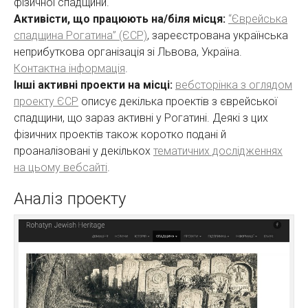
фізичної спадщини.
Активісти, що працюють на/біля місця:
“Єврейська
спадщина Рогатина” (ЄСР)
, зареєстрована українська
неприбуткова організація зі Львова, Україна.
Контактна інформація
.
Інші активні проекти на місці:
вебсторінка з оглядом
проекту ЄСР
описує декілька проектів з єврейської
спадщини, що зараз активні у Рогатині. Деякі з цих
фізичних проектів також коротко подані й
проаналізовані у декількох
тематичних дослідженнях
на цьому вебсайті
.
Аналіз проекту