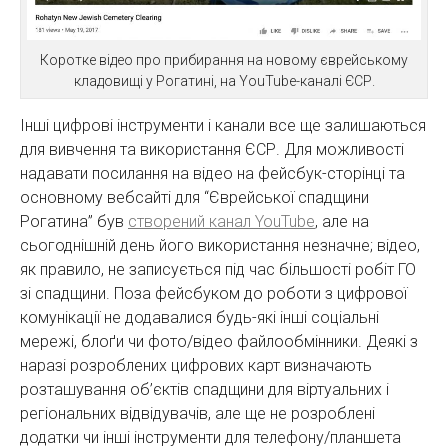
Коротке відео про прибирання на новому єврейському
кладовищі у Рогатині, на YouTube-каналі ЄСР.
Інші цифрові інструменти і канали все ще залишаються
для вивчення та використання ЄСР. Для можливості
надавати посилання на відео на фейсбук-сторінці та
основному вебсайті для “Єврейської спадщини
Рогатина” був
створений канал YouTube
, але на
сьогоднішній день його використання незначне; відео,
як правило, не записується під час більшості робіт ГО
зі спадщини. Поза фейсбуком до роботи з цифрової
комунікації не додавалися будь-які інші соціальні
мережі, блоґи чи фото/відео файлообмінники. Деякі з
наразі розроблених цифрових карт визначають
розташування об’єктів спадщини для віртуальних і
регіональних відвідувачів, але ще не розроблені
додатки чи інші інструменти для телефону/планшета