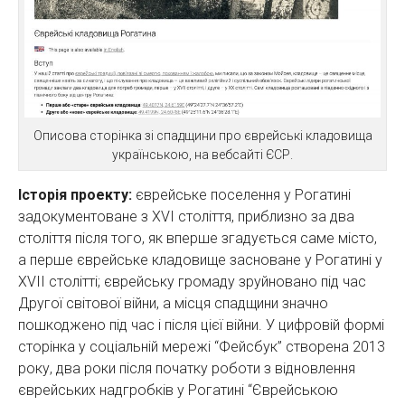
Описова сторінка зі спадщини про єврейські кладовища
українською, на вебсайті ЄСР.
Історія проекту:
єврейське поселення у Рогатині
задокументоване з XVI століття, приблизно за два
століття після того, як вперше згадується саме місто,
а перше єврейське кладовище засноване у Рогатині у
XVIІ столітті; єврейську громаду зруйновано під час
Другої світової війни, а місця спадщини значно
пошкоджено під час і після цієї війни. У цифровій формі
сторінка у соціальній мережі “Фейсбук” створена 2013
року, два роки після початку роботи з відновлення
єврейських надгробків у Рогатині “Єврейською