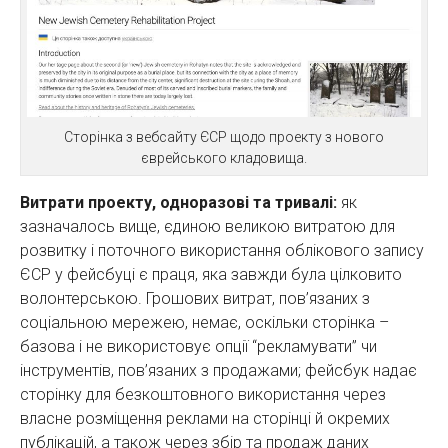
Сторінка з вебсайту ЄСР щодо проекту з нового
єврейського кладовища.
Витрати проекту, одноразові та тривалі:
як
зазначалось вище, єдиною великою витратою для
розвитку і поточного використання облікового запису
ЄСР у фейсбуці є праця, яка завжди була цілковито
волонтерською. Грошових витрат, пов’язаних з
соціальною мережею, немає, оскільки сторінка –
базова і не використовує опції “рекламувати” чи
інструментів, пов’язаних з продажами; фейсбук надає
сторінку для безкоштовного використання через
власне розміщення реклами на сторінці й окремих
публікацій, а також через збір та продаж даних