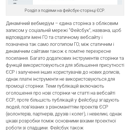
Розділ з подіями на фейсбук-сторінці ЄСР.
Динамічний вебмедіум – єдина сторінка з обліковим
записом у соціальній мережі “Фейсбук”, названа, щоб
відповідати імені ГО та статичному вебсайту і
позначена так само логотипом ГО; між статичним і
динамічним сайтами також є помітне перехресне
посилання. Багато додаткових інструментів сторінки та
функцій використовуються для збільшення присутності
ЄСР і залучення інших користувачів до нових дописів,
однак платні інструменти не використовуються для
промоції сторінки. Теми публікацій включають
оголошення про нові сторінки чи статті на вебсайті
ЄСР, проте більшість публікацій у фейсбуці згадують
людей, пов’язаних з різноманіттям проектів ЄСР
(волонтерів, партнерів, друзів і колег), і невеликі, однак
цікаві розробки поміж основними віхами проектної
роботи зі спадщини. Фейсбук також