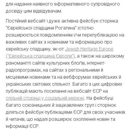
для надання наявного інформативного супровідного
досвіду цим відвідувачам.
Постійний вебсайт і дуже активна фейсбук-сторінка
“Єврейської спадщини Рогатина” істотно
розширюється повідомленням і/чи перепублікацією на
важливих сайтах з новинами та інформацією про
єврейську спадщину, як-от
Jewish Heritage Europe
(“Єврейська спадщина Європи”)
, а також на широкому
різноманітті сайтів культурних блоґів, інтернет-
радіопрограмах, на сайтах з регіональними й
місцевими новинами та на вебфорумах єврейських й
українських світових спільнот. Багато з цих цифрових
публікацій мають посилання на вебсайт ЄСР на
спільній сторінці у соціальній мережі
. На фейсбуці
багато союзницьких й зацікавлених груп і сторінок
діляться фейсбук-публікаціями ЄСР для своїх учасників
й читачів, що надалі розширює охоплення новин та
інформації ЄСР.