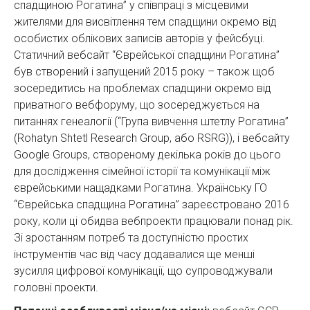
спадщиною Рогатина” у співпраці з місцевими
жителями для висвітлення тем спадщини окремо від
особистих облікових записів авторів у фейсбуці.
Статичний вебсайт “Єврейської спадщини Рогатина”
був створений і запущений 2015 року – також щоб
зосередитись на проблемах спадщини окремо від
приватного вебфоруму, що зосереджується на
питаннях генеалогії (“Група вивчення штетлу Рогатина”
(Rohatyn Shtetl Research Group, або RSRG)), і вебсайту
Google Groups, створеному декілька років до цього
для дослідження сімейної історії та комунікації між
єврейськими нащадками Рогатина. Українську ГО
“Єврейська спадщина Рогатина” зареєстровано 2016
року, коли ці обидва вебпроекти працювали понад рік.
Зі зростанням потреб та доступністю простих
інструментів час від часу додавалися ще менші
зусилля цифрової комунікації, що супроводжували
головні проекти.