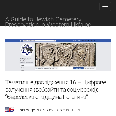
M
S
K
A
I
I
P
A Guide to Jewish Cemetery
N
T
Preservation in Western Ukraine
O
M
C
E
O
N
N
T
U
E
N
T
Тематичне дослідження 16 – Цифрове
залучення (вебсайти та соцмережі):
“Єврейська спадщина Рогатина”
This page is also available
in English
.