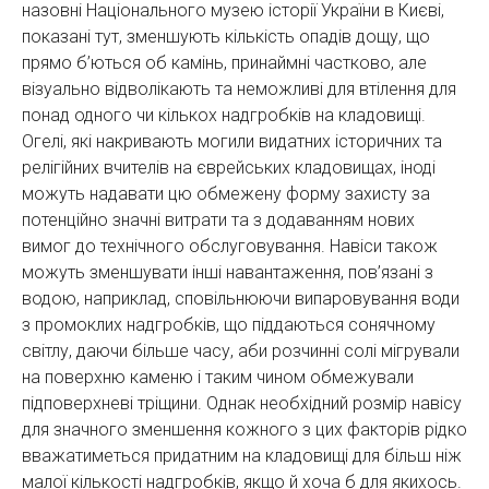
назовні Національного музею історії України в Києві,
показані тут, зменшують кількість опадів дощу, що
прямо б’ються об камінь, принаймні частково, але
візуально відволікають та неможливі для втілення для
понад одного чи кількох надгробків на кладовищі.
Огелі, які накривають могили видатних історичних та
релігійних вчителів на єврейських кладовищах, іноді
можуть надавати цю обмежену форму захисту за
потенційно значні витрати та з додаванням нових
вимог до технічного обслуговування. Навіси також
можуть зменшувати інші навантаження, пов’язані з
водою, наприклад, сповільнюючи випаровування води
з промоклих надгробків, що піддаються сонячному
світлу, даючи більше часу, аби розчинні солі мігрували
на поверхню каменю і таким чином обмежували
підповерхневі тріщини. Однак необхідний розмір навісу
для значного зменшення кожного з цих факторів рідко
вважатиметься придатним на кладовищі для більш ніж
малої кількості надгробків, якщо й хоча б для якихось.