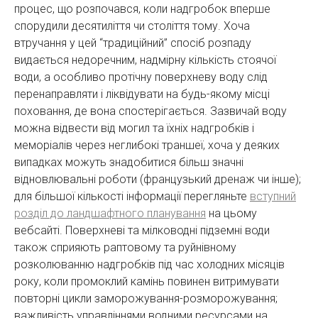
процес, що розпочався, коли надгробок вперше
спорудили десятиліття чи століття тому. Хоча
втручання у цей “традиційний” спосіб розпаду
видається недоречним, надмірну кількість стоячої
води, а особливо протічну поверхневу воду слід
перенаправляти і ліквідувати на будь-якому місці
поховання, де вона спостерігається. Зазвичай воду
можна відвести від могил та їхніх надгробків і
меморіалів через неглибокі траншеї, хоча у деяких
випадках можуть знадобитися більш значні
відновлювальні роботи (французький дренаж чи інше);
для більшої кількості інформації перегляньте
вступний
розділ до ландшафтного планування
на цьому
вебсайті. Поверхневі та мілководні підземні води
також сприяють раптовому та руйнівному
розколюванню надгробків під час холодних місяців
року, коли промоклий камінь повинен витримувати
повторні цикли заморожування-розморожування;
важливість управліннями водними ресурсами на