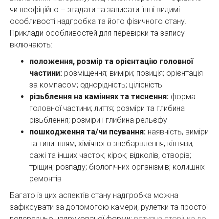
чи неофіційно – згадати та записати інші видимі
особливості надгробка та його фізичного стану.
Приклади особливостей для перевірки та запису
включають:
положення, розмір та орієнтацію головної
частини:
розміщення; виміри; позиція; орієнтація
за компасом; однорідність; цілісність
різьблення на каміннях та тиснення:
форма
головної частини; лиття; розміри та глибина
різьблення; розміри і глибина рельєфу
пошкодження та/чи псування:
наявність, виміри
та типи: плям; хімічного знебарвлення; кіптяви,
сажі та інших часток; кірок; відколів, отворів;
тріщин; розпаду; біологічних організмів; колишніх
ремонтів
Багато із цих аспектів стану надгробка можна
зафіксувати за допомогою камери, рулетки та простої
попередньо надрукованої форми;
вступна сторінка до