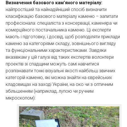
Визначення базового кам’яного матеріалу:
найпростіший та найнадійніший спосіб визначити
класифікацію базового матеріалу каменю – запитати
професіонала: спеціаліста з консервації, каменяра чи
комерційного постачальника каменю. Ці експерти
мають і підготовку, і досвід, щоб розподіляти приклади
каменю за категоріями складу, зовнішнього вигляду
та функціональними характеристиками. Завдяки
вказівкам у цій галузі від таких експертів волонтери
проектів зі спадщини можуть самі навчитися
розпізнавати тонкі візуальні якості найбільш звичних
категорій каменю, які можна знайти на єврейських
кладовищах на заході України, на око чи з оптичним
збільшенням (наприклад, лупою чи ручним
мікроскопом):