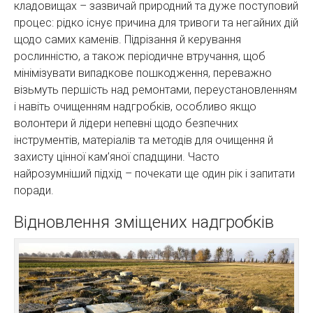
кладовищах – зазвичай природний та дуже поступовий
процес: рідко існує причина для тривоги та негайних дій
щодо самих каменів. Підрізання й керування
рослинністю, а також періодичне втручання, щоб
мінімізувати випадкове пошкодження, переважно
візьмуть першість над ремонтами, переустановленням
і навіть очищенням надгробків, особливо якщо
волонтери й лідери непевні щодо безпечних
інструментів, матеріалів та методів для очищення й
захисту цінної кам’яної спадщини. Часто
найрозумніший підхід – почекати ще один рік і запитати
поради.
Відновлення зміщених надгробків