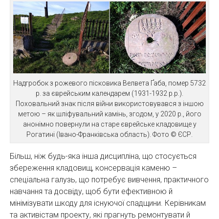
Надгробок з рожевого пісковика Велвета Ґаба, помер 5732
р. за єврейським календарем (1931-1932 р.р.).
Поховальний знак після війни використовувався з іншою
метою – як шліфувальний камінь, згодом, у 2020 р., його
анонімно повернули на старе єврейське кладовище у
Рогатині (Івано-Франківська область). Фото © ЄСР.
Більш, ніж будь-яка інша дисципліна, що стосується
збереження кладовищ, консервація каменю –
спеціальна галузь, що потребує вивчення, практичного
навчання та досвіду, щоб бути ефективною й
мінімізувати шкоду для існуючої спадщини. Керівникам
та активістам проекту, які прагнуть ремонтувати й