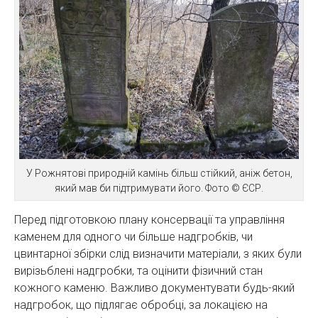
У Рожнятові природній камінь більш стійкий, аніж бетон,
який мав би підтримувати його. Фото © ЄСР.
Перед підготовкою плану консервації та управління
каменем для одного чи більше надгробків, чи
цвинтарної збірки слід визначити матеріали, з яких були
вирізьблені надгробки, та оцінити фізичний стан
кожного каменю. Важливо документувати будь-який
надгробок, що підлягає обробці, за локацією на