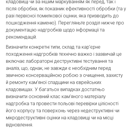
кладовищі чи за іншим маркуванням як перед, так і
після обробки, як показник ефективності обробки (та у
разі первісної помилкової оцінки, яка призводить до
пошкодження каменю). Перегляньте розділ нижче про
документацію надгробків щодо інформації та
рекомендацій.
Визначити конкретні типи, склад та кар’єрне
походження надгробків технічно важко і зазвичай це
включає лабораторні деструктивні тестування та
аналіз, що, однак, не завжди є необхідним перед
звичною консерваційною робою з очищення, захисту
й ремонту кам’яної спадщини на єврейських
кладовищах. У багатьох випадках достатньо
визначити основний клас кам’яного матеріалу
надгробка та провести польові перевірки цілісності
його корпусу та поверхонь через недеструктивні чи
мікродеструктивні оцінки на кладовищі чи на місці
відновлення.