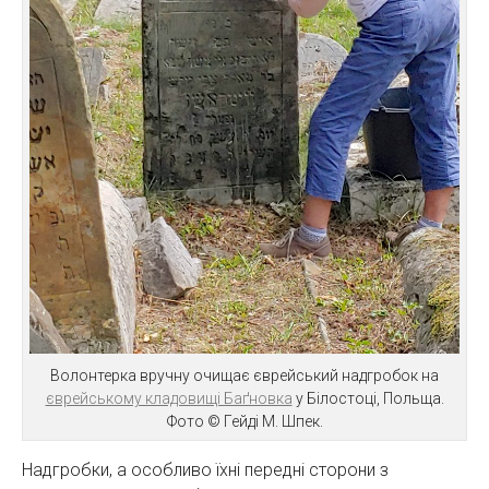
Волонтерка вручну очищає єврейський надгробок на
єврейському кладовищі Баґновка
у Білостоці, Польща.
Фото © Гейді М. Шпек.
Надгробки, а особливо їхні передні сторони з