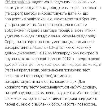
бібліографією
надається Шведським національним
інститутом тестувань та досліджень. Порівняно технічні
(та дорогі) методи використовують датчики, що
працюють з радіолокацією, акустикою та вібрацією,
ультразвуком та/або інфрачервоним тепловим
зображенням; деякі з методів передбачають м’який
удар каменю для стимулювання механічної відповіді.
Середнім за вартістю інструментом для польового
використання є
Молоток Шмідта
, який описаний у
деяких джерелах. На 12-му Міжнародному конгресі з
псування та консервації каменю 2012 р. представлено
добрий
вступ до чотирьох простих і недорогих методів
(тест на краплі води, резонансний покажчик, тест
пензликом і тест смужкою), які можна
використовувати на місці на кладовищах. Для
кожного типу тесту рекомендується набути досвіду,
випробовуючи знайомі непошкоджені кам’яні поверхні
зі схожих матеріалів та/чи тильні сторони надгробків
перед оцінкою різьблених особливостей поверхонь,