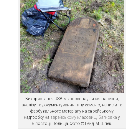
Використання USB-мікроскопа для визначення,
аналізу та документування типу каменю, написів та
фарбувального матеріалу на єврейському
надгробку на
єврейському кладовищі Баґновка
у
Білостоці, Польща. Фото © Гейді М. Шпек.