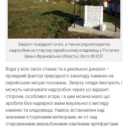
Закриті та відкриті огелі, а також ряд непокритих
надгробків на старому єврейському кладовищі у Рогатині
(Івано-Франківська область). Фото © ЄСР.
Вода у всіх своїх станах та з декількох джерел –
провідний фактор природного занепаду каменю на
єврейських місцях поховань. Зверху опади змочують і
можуть насичувати надгробок через усі відкриті
сторони, особливо згори, і з цим можна мало що
зробити без надмірної зміни візуального вигляду
каменю та кладовища. Навіси, встановлені над
значними історичними витворами, як-от над
старовинними вирізьбленими кам’яними артефактами