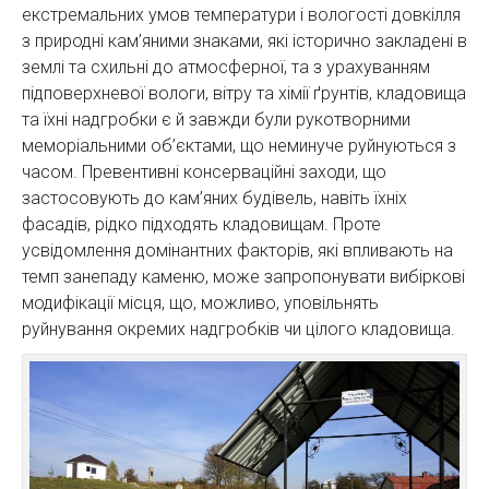
екстремальних умов температури і вологості довкілля
з природні кам’яними знаками, які історично закладені в
землі та схильні до атмосферної, та з урахуванням
підповерхневої вологи, вітру та хімії ґрунтів, кладовища
та їхні надгробки є й завжди були рукотворними
меморіальними об’єктами, що неминуче руйнуються з
часом. Превентивні консерваційні заходи, що
застосовують до кам’яних будівель, навіть їхніх
фасадів, рідко підходять кладовищам. Проте
усвідомлення домінантних факторів, які впливають на
темп занепаду каменю, може запропонувати вибіркові
модифікації місця, що, можливо, уповільнять
руйнування окремих надгробків чи цілого кладовища.