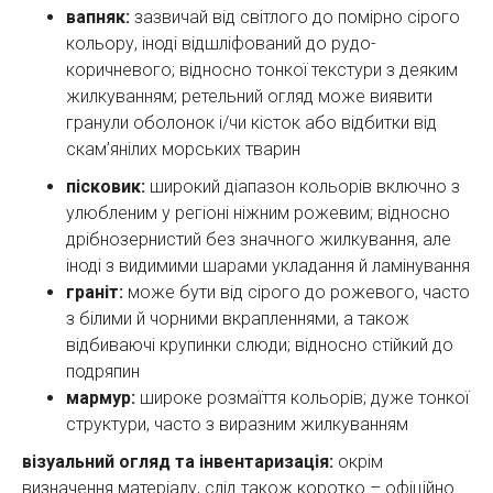
вапняк:
зазвичай від світлого до помірно сірого
кольору, іноді відшліфований до рудо-
коричневого; відносно тонкої текстури з деяким
жилкуванням; ретельний огляд може виявити
гранули оболонок і/чи кісток або відбитки від
скам’янілих морських тварин
пісковик:
широкий діапазон кольорів включно з
улюбленим у регіоні ніжним рожевим; відносно
дрібнозернистий без значного жилкування, але
іноді з видимими шарами укладання й ламінування
граніт:
може бути від сірого до рожевого, часто
з білими й чорними вкрапленнями, а також
відбиваючі крупинки слюди; відносно стійкий до
подряпин
мармур:
широке розмаїття кольорів; дуже тонкої
структури, часто з виразним жилкуванням
візуальний огляд та інвентаризація:
окрім
визначення матеріалу, слід також коротко – офіційно