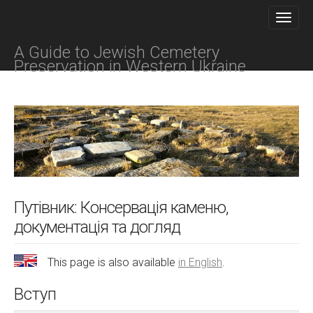
M
S
K
A
I
I
P
A Guide to Jewish Cemetery
N
T
Preservation in Western Ukraine
O
M
C
E
O
N
N
T
U
E
N
T
Путівник: Консервація каменю,
документація та догляд
This page is also available
in English
.
Вступ