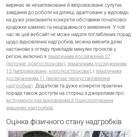
виринає як незаплановане й імпровізоване супутнє
завдання до роботи на ділянці, адаптоване у відповідь
на дуже різноманітні конкретні обставини початкової
крадіжки каменю та нещодавнього виявлення. У той
час як цей вебсайт не може надати поглиблених порад
щодо відновлення надгробків, можна вивчити деякі
настанови з огляду прикладів минулих проектів у
регіоні, включно з
тематичним дослідження 07
(поточне, довгострокове)
,
тематичним дослідженням
13 (імпровізоване, короткострокове)
, і
тематичним
дослідженням 11 (включає переустановлення
надгробків)
. Додаткові та дуже конкретні практичні
поради також доступні на сторінці з джерелами про
інструменти для відновлення й транспортування
зміщених надгробків
.
Оцінка фізичного стану надгробків