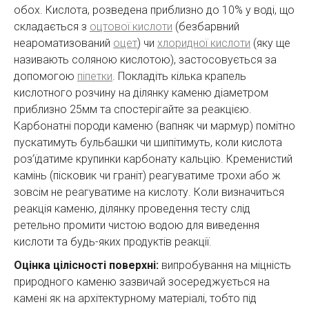
обох. Кислота, розведена приблизно до 10% у воді, що
складається з
оцтової кислоти
(безбарвний
неароматизований
оцет
) чи
хлоридної кислоти
(яку ще
називають соляною кислотою), застосовується за
допомогою
піпетки
. Покладіть кілька крапель
кислотного розчину на ділянку каменю діаметром
приблизно 25мм та спостерігайте за реакцією.
Карбонатні породи каменю (вапняк чи мармур) помітно
пускатимуть бульбашки чи шипітимуть, коли кислота
роз’їдатиме крупинки карбонату кальцію. Кременистий
камінь (пісковик чи граніт) реагуватиме трохи або ж
зовсім не реагуватиме на кислоту. Коли визначиться
реакція каменю, ділянку проведення тесту слід
ретельно промити чистою водою для виведення
кислоти та будь-яких продуктів реакції.
Оцінка цілісності поверхні:
випробування на міцність
природного каменю зазвичай зосереджується на
камені як на архітектурному матеріалі, тобто під