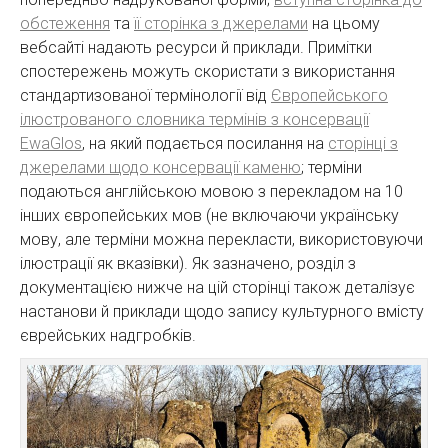
обстеження
та
її сторінка з джерелами
на цьому
вебсайті надають ресурси й приклади. Примітки
спостережень можуть скористати з використання
стандартизованої термінології від
Європейського
ілюстрованого словника термінів з консервації
EwaGlos
, на який подається посилання на
сторінці з
джерелами щодо консервації каменю
; терміни
подаються англійською мовою з перекладом на 10
інших європейських мов (не включаючи українську
мову, але терміни можна перекласти, використовуючи
ілюстрації як вказівки). Як зазначено, розділ з
документацією нижче на цій сторінці також деталізує
настанови й приклади щодо запису культурного вмісту
єврейських надгробків.