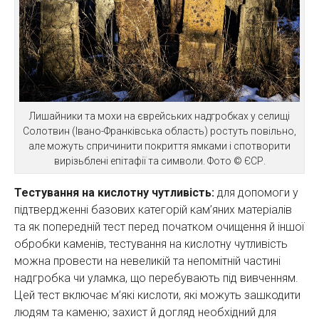
Лишайники та мохи на єврейських надгробках у селищі
Солотвин (Івано-Франківська область) ростуть повільно,
але можуть спричинити покриття ямками і спотворити
вирізьблені епітафії та символи. Фото © ЄСР.
Тестування на кислотну чутливість:
для допомоги у
підтвердженні базових категорій кам’яних матеріалів
та як попередній тест перед початком очищення й іншої
обробки каменів, тестування на кислотну чутливість
можна провести на невеликій та непомітній частині
надгробка чи уламка, що перебувають під вивченням.
Цей тест включає м’які кислоти, які можуть зашкодити
людям та каменю; захист й догляд необхідний для