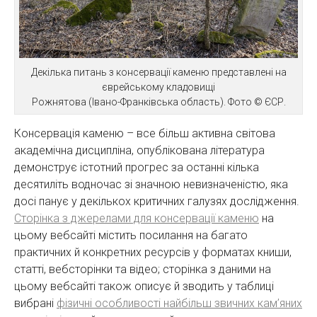
Декілька питань з консервації каменю представлені на
єврейському кладовищі
Рожнятова (Івано-Франківська область). Фото © ЄСР.
Консервація каменю – все більш активна світова
академічна дисципліна, опублікована література
демонструє істотний прогрес за останні кілька
десятиліть водночас зі значною невизначеністю, яка
досі панує у декількох критичних галузях дослідження.
Сторінка з джерелами для консервації каменю
на
цьому вебсайті містить посилання на багато
практичних й конкретних ресурсів у форматах книши,
статті, вебсторінки та відео; сторінка з даними на
цьому вебсайті також описує й зводить у таблиці
вибрані
фізичні особливості найбільш звичних кам’яних