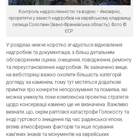
Контроль над рослинністю та водою – ймовірно,
пріоритетні у захисті надгробків на єврейському кладовищі
селища Солотвин (Івано-Франківська область). Фото ©
ЄСР.
У розділах нижче коротко згадується відновлення
надгробків та документація, з більш детальним
обговоренням оцінки, очищення, поводження, ремонту
та переустановлення надгробків. Як зазначено вище,
на вебсторінці важко охопити більшість категорій
догляду за каменем, тому тут містяться додаткові
примітки про конкретні непорозуміння та помилки, які
можна уникнути, поки комплексна проектна стратегія
щодо консервації каменю ще не визначена. Важливо
визнати, що, окрім раптової катастрофи Голокосту та
іноді гуртового знищення під час радянської епохи,
вплив атмосферних факторів та інше псування
кам’яних знаків та монументів на єврейських