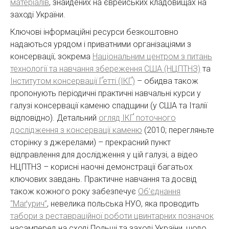
матеріалів
, знайдених на єврейських кладовищах на
заході України.
Ключові інформаційні ресурси безкоштовно
надаються урядом і приватними організаціями з
консервації, зокрема
Національним центром з питань
технології та навчання збереження США (НЦПТНЗ)
та
Інститутом консервації Ґетті (ІКҐ)
– обидва також
пропонують періодичні практичні навчальні курси у
галузі консервації каменю спадщини (у США та Італії
відповідно). Детальний
огляд ІКҐ поточного
дослідження з консервації каменю
(2010; перегляньте
сторінку з джерелами) – прекрасний пункт
відправлення для дослідження у цій галузі, а відео
НЦПТНЗ – корисні наочні демонстрації багатьох
ключових завдань. Практичне навчання та досвід
також кожного року забезпечує
Об’єднання
“Маґурич”
, невелика польська НУО, яка проводить
табори з реставраційної роботи цвинтарних позначок
насамперед на сході Польщі та заході України, щодо