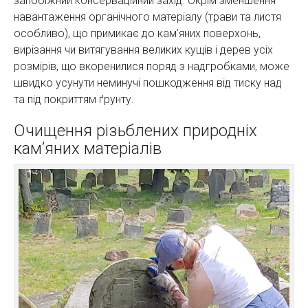
запобіжний консерваційний захід. Окрім зменшення
навантаження органічного матеріалу (трави та листя
особливо), що примикає до кам’яних поверхонь,
вирізання чи витягування великих кущів і дерев усіх
розмірів, що вкоренилися поряд з надгробками, може
швидко усунути неминучі пошкодження від тиску над
та під покриттям ґрунту.
Очищення різьблених природніх
кам’яних матеріалів