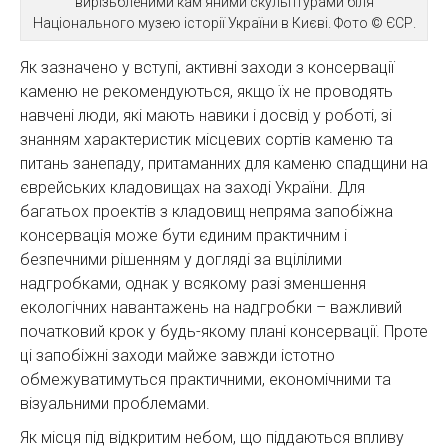
вирізьбленими кам’яними скульптурами біля
Національного музею історії України в Києві. Фото © ЄСР.
Як зазначено у вступі, активні заходи з консервації
каменю не рекомендуються, якщо їх не проводять
навчені люди, які мають навики і досвід у роботі, зі
знанням характеристик місцевих сортів каменю та
питань занепаду, притаманних для каменю спадщини на
єврейських кладовищах на заході України. Для
багатьох проектів з кладовищ непряма запобіжна
консервація може бути єдиним практичним і
безпечними рішенням у догляді за вцілілими
надгробками, однак у всякому разі зменшення
екологічних навантажень на надгробки – важливий
початковий крок у будь-якому плані консервації. Проте
ці запобіжні заходи майже завжди істотно
обмежуватимуться практичними, економічними та
візуальними проблемами.
Як місця під відкритим небом, що піддаються впливу