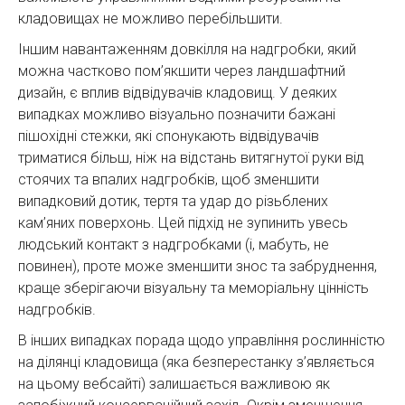
кладовищах не можливо перебільшити.
Іншим навантаженням довкілля на надгробки, який
можна частково пом’якшити через ландшафтний
дизайн, є вплив відвідувачів кладовищ. У деяких
випадках можливо візуально позначити бажані
пішохідні стежки, які спонукають відвідувачів
триматися більш, ніж на відстань витягнутої руки від
стоячих та впалих надгробків, щоб зменшити
випадковий дотик, тертя та удар до різьблених
кам’яних поверхонь. Цей підхід не зупинить увесь
людський контакт з надгробками (і, мабуть, не
повинен), проте може зменшити знос та забруднення,
краще зберігаючи візуальну та меморіальну цінність
надгробків.
В інших випадках порада щодо управління рослинністю
на ділянці кладовища (яка безперестанку з’являється
на цьому вебсайті) залишається важливою як