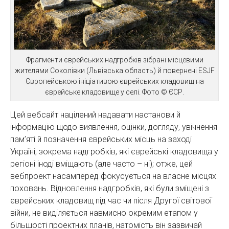
Фрагменти єврейських надгробків зібрані місцевими
жителями Соколівки (Львівська область) й повернені ESJF
Європейською ініціативою єврейських кладовищ на
єврейське кладовище у селі. Фото © ЄСР.
Цей вебсайт націлений надавати настанови й
інформацію щодо виявлення, оцінки, догляду, увічнення
пам’яті й позначення єврейських місць на заході
Україні, зокрема надгробків, які єврейські кладовища у
регіоні іноді вміщають (але часто – ні); отже, цей
вебпроект насамперед фокусується на власне місцях
поховань. Відновлення надгробків, які були зміщені з
єврейських кладовищ під час чи після Другої світової
війни, не виділяється навмисно окремим етапом у
більшості проектних планів, натомість він зазвичай