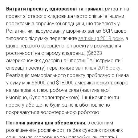
Витрати проекту, одноразові та тривалі:
витрати на
проект зі старого кладовища часто спільні з іншими
проектами з єврейської спадщини, що тривають у
Рогатині, які підсумовані у щорічних звітах ЄСР; щодо
типового підсумку перегляньте
звіт кінця 2019 року
, а
щодо першого звершеного проекту з розчищення
рослинності на старому кладовищі ($6323
американських доларів на інвестиції в інструменти і
операції проекту) перегляньте
звіт кінця 2018 року
.
Реалізація меморіального проекту приблизно оцінена
у суму між $6000 and $18,000 американських доларів
на матеріали, плюс робоча сила (частина якої,
ймовірно, буде волонтерською). Інші компоненти
проекту або ще не були оцінені, або повністю
покриваються волонтерською роботою.
Поточні ризики для збереження:
з сезонним
розчищенням рослинності та без суворих погодних
явищ земля кладовища та надгробки, які стоять і