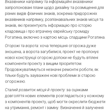
Вказівники напрямку та інформаційні вказівники:
запропоновані плани щодо дизайну та розміщення для
різних видів фізичних знаків, зокрема придорожніх
вказівників напрямку, розпізнавальних знаків місця та
знаків, які презентують інформацію про історію
кладовища і про втрачену єврейську громаду
Рогатина, включно з картою місць спадщини Рогатина.
Огорожі та ворота:
хоча теперішня огорожа дуже
зношена, а ворота загубилися, проект не пропонує
нової конструкції огорожі допоки не будуть втілені
компоненти проекту з вищим пріоритетом.
Продовжуватимуться незначні ремонтні роботи, як
тільки будуть зауважені нові проблеми зі старою
огорожею.
Сталий розвиток місця й проекту:
за оцінками
довголіття нових елементів розглядається у кожному
з компонентів проекту, щоб могти окреслити бюджети
на утримання, ремонт і заміну. Визначення й залучення