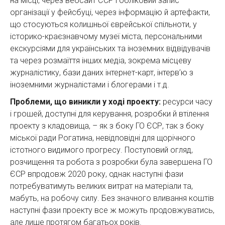
на місці, через вебсайт ЄСР і обліковий запис
організації у фейсбуці, через інформацію й артефакти,
що стосуються колишньої єврейської спільноти, у
історико-краєзнавчому музеї міста, персональними
екскурсіями для українських та іноземних відвідувачів
та через розмаїття інших медіа, зокрема місцеву
журналістику, бази даних інтернет-карт, інтерв’ю з
іноземними журналістами і блогерами і т.д.
Проблеми, що виникли у ході проекту:
ресурси часу
і грошей, доступні для керування, розробки й втілення
проекту з кладовища, – як з боку ГО ЄСР, так з боку
міської ради Рогатина, невідповідні для щорічного
істотного видимого прогресу. Поступовий огляд,
розчищення та робота з розробки була завершена ГО
ЄСР впродовж 2020 року, однак наступні фази
потребуватимуть великих витрат на матеріали та,
мабуть, на робочу силу. Без значного вливання коштів
наступні фази проекту все ж можуть продовжуватись,
але лише протягом багатьох років.