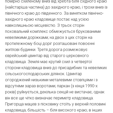
помірно схиленому вниз від хребта біля східного краю
(найстаріша частина) до західного краю, і трохи вниз із
північного краю до південного. За винятком північно-
західного краю кладовище постає над усією
навколишньою місцевістю. З трьох сторін
поховальний комплекс обмежується брукованими
невеликими доріжками; на двох з цих сторін на
протилежному боці доріг розташовані повоєнні
житлові будинки. Третя дорога розмежовує
єврейський цвинтар від старого церковного
кладовища. Земля має крутий схил з четвертої
сторони кладовища вниз до присадибних та невеликих
сільськогосподарських ділянок. Цвинтар
огороджений низькими металевими стовпцями і з
відсутніми зараз воротами; паркан (з кінця 1990-х
років) руйнується, декілька секцій не вистачає, однак
він все ще чітко визначає периметр кладовища.
Пригорща мацев з пісковику стоїть у верхній половині
кладовища, більшість – біля високого краю; в інших