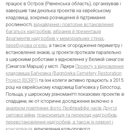
працює в Острозі (Рівненська область), організував і
завершив там декілька проектів на єврейському
кладовищі, зокрема розчищення й підтримання
рослинності,
віднайдення і повторне встановлення
багатьох надгробків
,
зібрання й презентація
фрагментів надгробків у меморіальних стінах
,
перебудова огелю
, а також огородження периметру і
встановлення знаків; ці проекти протікали паралельно
з широкими роботами з відновлення у Великій синагозі
(Синагозі Марша) у місті. Лідери
Проекту з відновлення
кладовища Баґновка (Bagnówka Cemetery Restoration
Project (BCRP))
та їхні колеги активно працюють з 2015
році на єврейському кладовищі Баґновка у Білостоці,
Польща, у широкому різноманітті показових проектів зі
спадщини, як-от історичне дослідження включно з
аналізом повітряних фото Люфтваффе часів Другої
світової війни
,
транскрипція та переклад надгробків
,
перевстановлення надгробків, а також їх ремонт і
консервація
, відновлення кольорового