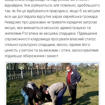
віднайдені, теж руйнуються, але повільно, здебільшого
так, як би це відбувалося природньо, якщо б за місцем
все ще доглядала відсутня зараз єврейська громада.
Невідомо про державні чи приватні юридичні загрози
місцю, яке визнається міською адміністрацією та
жителями Рогатина як місцева спадщина. Підвищення
спроможності кладовища просувати власний статус
спільної культурної спадщини, звісно, підніме його
цінність у регіоні та за межами, і отже, заохочуватиме
подальше збереження і захист.