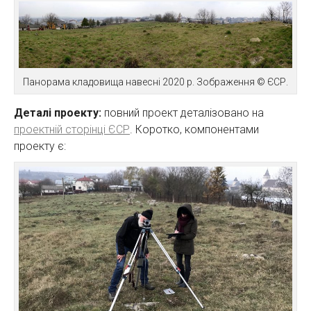
Панорама кладовища навесні 2020 р. Зображення © ЄСР.
Деталі проекту:
повний проект деталізовано на
проектній сторінці ЄСР
. Коротко, компонентами
проекту є: