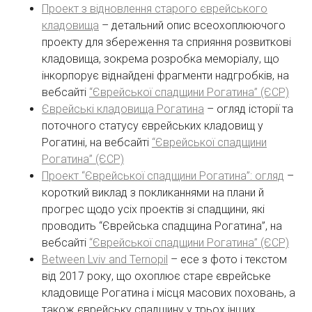
Проект з відновлення старого єврейського
кладовища
– детальний опис всеохоплюючого
проекту для збереження та сприяння розвиткові
кладовища, зокрема розробка меморіалу, що
інкорпорує віднайдені фрагменти надгробків, на
вебсайті
“Єврейської спадщини Рогатина” (ЄСР)
Єврейські кладовища Рогатина
– огляд історії та
поточного статусу єврейських кладовищ у
Рогатині, на вебсайті
“Єврейської спадщини
Рогатина” (ЄСР)
Проект “Єврейської спадщини Рогатина”: огляд
–
короткий виклад з покликаннями на плани й
прогрес щодо усіх проектів зі спадщини, які
проводить “Єврейська спадщина Рогатина”, на
вебсайті
“Єврейської спадщини Рогатина” (ЄСР)
Between Lviv and Ternopil
– есе з фото і текстом
від 2017 року, що охоплює старе єврейське
кладовище Рогатина і місця масових поховань, а
також єврейську спадщину у трьох інших