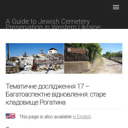
M
S
K
A
I
I
P
A Guide to Jewish Cemetery
N
T
Preservation in Western Ukraine
O
M
C
E
O
N
N
T
U
E
N
T
Тематичне дослідження 17 –
Багатоаспектне відновлення: старе
кладовище Рогатина
This page is also available
in English
.