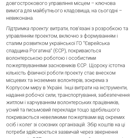
довгострокового управління місцем – ключова
вимога для майбутнього кладовища, на сьогодні –
невиконана.
Підтримка проекту:
витрати, пов’язані з розробкою та
управлінням проектом, включно з формуванням і
сталим розвитком української ГО “Єврейська
спадщина Рогатина” (ЄСР), покриваються
волонтерською роботою і особистими
пожертвуваннями засновників ЄСР. Щороку істотна
кількість фізичної роботи проекту стає внеском
місцевих та іноземних волонтерів, зокрема з
Корпусом миру в Україні. Інші витрати на інструменти,
надання робочої сили, транспортування, забезпечення
житлом і харчуванням волонтерських працівників,
усний та письмовий переклади тощо здебільшого
покриваються невеликими пожертвами від окремих
осіб і колег зі союзних організацій. Збір коштів на ці
потреби здійснюється зазвичай через звернення