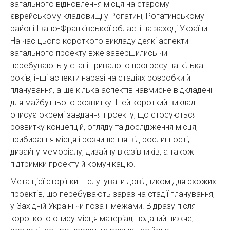
загального відновлення місця на старому
єврейському кладовищі у Рогатині, Рогатинському
районі Івано-Франківської області на заході України.
На час цього короткого викладу деякі аспекти
загального проекту вже завершились чи
перебувають у стані тривалого прогресу на кілька
років, інші аспекти наразі на стадіях розробки й
планування, а ще кілька аспектів навмисне відкладені
для майбутнього розвитку. Цей короткий виклад
описує окремі завдання проекту, що стосуються
розвитку концепцій, огляду та дослідження місця,
прибирання місця і розчищення від рослинності,
дизайну меморіалу, дизайну вказівників, а також
підтримки проекту й комунікацію.
Мета цієї сторінки – слугувати довідником для схожих
проектів, що перебувають зараз на стадії планування,
у Західній Україні чи поза її межами. Відразу після
короткого опису місця матеріал, поданий нижче,