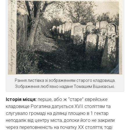
Рання листівка зі зображенням старого кладовища.
Зображення люб’язно надане Томашем Вішнєвські.
Історія місця:
перше, або ж “старе” єврейське
кладовище Рогатина датується XVII століттям та
слугувало громаді на ділянці площею в 1 гектар
неподалік від центру міста, допоки його не закрили
через переповненість на початку ХХ століття; тоді