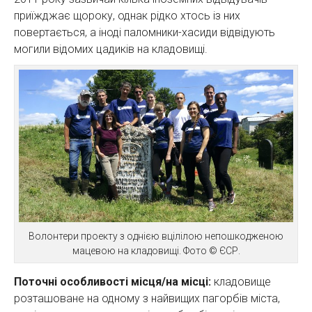
приїжджає щороку, однак рідко хтось із них
повертається, а іноді паломники-хасиди відвідують
могили відомих цадиків на кладовищі.
Волонтери проекту з однією вцілілою непошкодженою
мацевою на кладовищі. Фото © ЄСР.
Поточні особливості місця/на місці:
кладовище
розташоване на одному з найвищих пагорбів міста,