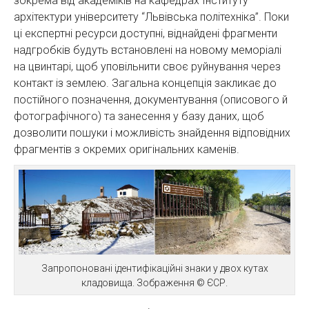
зокрема від академіків на кафедрах Інституту
архітектури університету “Львівська політехніка”. Поки
ці експертні ресурси доступні, віднайдені фрагменти
надгробків будуть встановлені на новому меморіалі
на цвинтарі, щоб уповільнити своє руйнування через
контакт із землею. Загальна концепція закликає до
постійного позначення, документування (описового й
фотографічного) та занесення у базу даних, щоб
дозволити пошуки і можливість знайдення відповідних
фрагментів з окремих оригінальних каменів.
Запропоновані ідентифікаційні знаки у двох кутах
кладовища. Зображення © ЄСР.