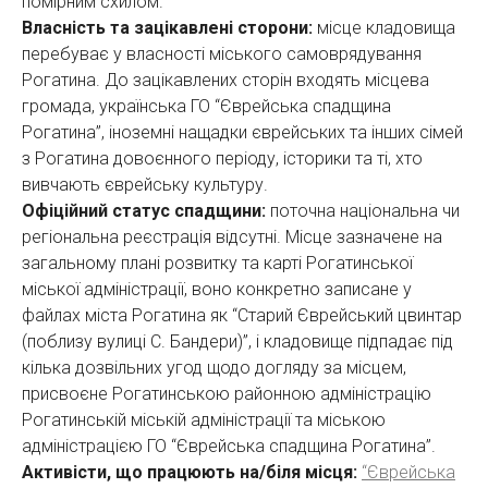
помірним схилом.
Власність та зацікавлені сторони:
місце кладовища
перебуває у власності міського самоврядування
Рогатина. До зацікавлених сторін входять місцева
громада, українська ГО “Єврейська спадщина
Рогатина”, іноземні нащадки єврейських та інших сімей
з Рогатина довоєнного періоду, історики та ті, хто
вивчають єврейську культуру.
Офіційний статус спадщини:
поточна національна чи
регіональна реєстрація відсутні. Місце зазначене на
загальному плані розвитку та карті Рогатинської
міської адміністрації, воно конкретно записане у
файлах міста Рогатина як “Старий Єврейський цвинтар
(поблизу вулиці С. Бандери)”, і кладовище підпадає під
кілька дозвільних угод щодо догляду за місцем,
присвоєне Рогатинською районною адміністрацію
Рогатинській міській адміністрації та міською
адміністрацією ГО “Єврейська спадщина Рогатина”.
Активісти, що працюють на/біля місця:
“Єврейська