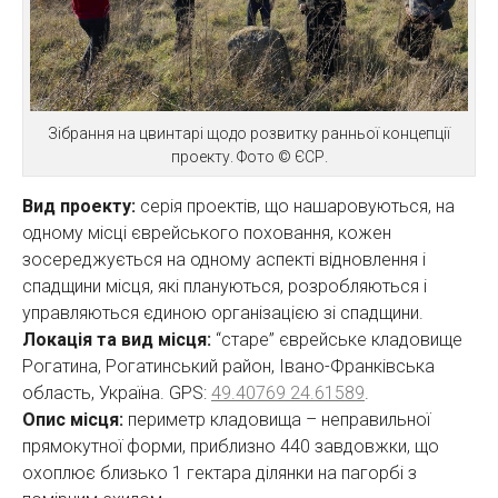
Зібрання на цвинтарі щодо розвитку ранньої концепції
проекту. Фото © ЄСР.
Вид проекту:
серія проектів, що нашаровуються, на
одному місці єврейського поховання, кожен
зосереджується на одному аспекті відновлення і
спадщини місця, які плануються, розробляються і
управляються єдиною організацією зі спадщини.
Локація та вид місця:
“старе” єврейське кладовище
Рогатина, Рогатинський район, Івано-Франківська
область, Україна. GPS:
49.40769 24.61589
.
Опис місця:
периметр кладовища – неправильної
прямокутної форми, приблизно 440 завдовжки, що
охоплює близько 1 гектара ділянки на пагорбі з