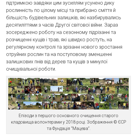
підтримкою завдяки цим зусиллям усунено дику
рослинність по цілому місці та прибрано сміття й
більшість будівельних залишків, які назбирувались
десятиліттями з часів Другої світової війни. Зараз
зосереджено роботу на сезонному підрізанні та
розчищенні кущів і трав, які швидко ростуть, на
регулярному контролі та зрізанні нового зростання
отруйних рослин та на поступовому зменшенні
залишкових пнів від дерев та кущів з минулої
очищувальної роботи.
Епізоди з першого основного очищення старого
кладовища волонтерами у 2018 році. Зображення © ЄСР
та Фундація “Мацева”.