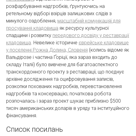
розфарбування надгробків, ґрунтуючись на
ретельному відборі взірців залишкових слідів з
минулого оздоблення,
масштабній комунікаціяї для
просування кладовища
як ресурсу культурної
спадщини і розвитку
передового досвіду у реставрації
кладовища
. Невелике історичне
єврейське кладовище
у поселенні Рожна Долина, Словенія
(колись відоме як
Вальдірозе і частина Ґоріції, яка зараз входить до
складу Італії) було вивчене для багатоаспектного
транскордонного проекту з реставрації, що поєднує
архівне дослідження та оцифровування записів,
розкопки похованих надгробків, перевстановлення
надгробків та консервацію; початкова робота
розпочалась і зараз проект шукає приблизно $500
тисяч американських доларів в уряду та інституційного
фінансування.
Список посилань