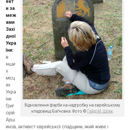
ект
и за
меж
ами
Захі
дної
Укра
їни:
в
інши
х
місц
ях
Укра
їни
Відновлення фарби на надгробку на єврейському
Григ
кладовищі Баґновка. Фото ©
Гейді М. Шпек
.
орій
Арш
инов, активіст єврейської спадщини, який живе і