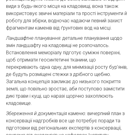
види з будь-якого місця на кладовищі, вона також
використовує звичні матеріали та прості інструменти й
роботу для збірки, водночас надаючи певний захист
фрагментам каменів від ґрунтових вод на місці.
Ландшафтне планування:
детальне планування щодо
змін ландшафту на кладовищі не розпочалось.
Встановлення меморіалу підготує суміжні поверхні,
щоб отримати геосинтетичні тканини, що
перекривають одна одну, для мінімізації росту бур’янів,
де будуть розміщені стежки з дрібного щебню.
Загальна концепція закликає до низького покриття
землі, що повільно зростає, аби поступово замістити
дикі трави і кущі, що наразі щорічно захоплюють
кладовище.
Збереження й документація каменю:
вичерпний план з
консервації надгробків все ще потребує поради та
підготовки від регіональних експертів з консервації,