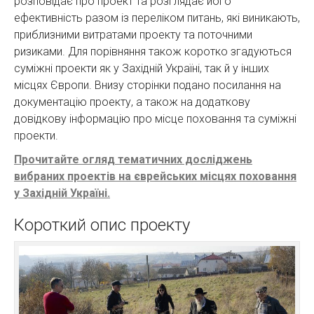
розповідає про проект та розглядає його
ефективність разом із переліком питань, які виникають,
приблизними витратами проекту та поточними
ризиками. Для порівняння також коротко згадуються
суміжні проекти як у Західній Україні, так й у інших
місцях Європи. Внизу сторінки подано посилання на
документацію проекту, а також на додаткову
довідкову інформацію про місце поховання та суміжні
проекти.
Прочитайте огляд тематичних досліджень
вибраних проектів на єврейських місцях поховання
у Західній Україні.
Короткий опис проекту