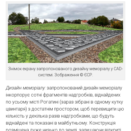
Знімок екрану запропонованого дизайну меморіалу у CAD-
системі. Зображення © ЄСР.
Дизайн меморіалу:
запропонований дизайн меморіалу
інкорпорує сотні фрагментів надгробків, віднайдених
по усьому місті Рогатині (зараз зібрані в одному кутку
цвинтаря) з достатнім простором, щоб перевищити цю
кількість у декілька разів надгробками, що будуть
віднайдені та показані в майбутньому. Конструкція
розміщена дуже низько до землі, залишаючи відкриті