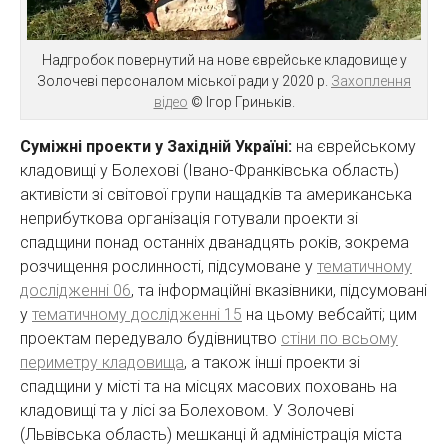
Надгробок повернутий на нове єврейське кладовище у
Золочеві персоналом міської ради у 2020 р.
Захоплення
відео
© Ігор Гриньків.
Суміжні проекти у Західній Україні:
на єврейському
кладовищі у Болехові (Івано-Франківська область)
активісти зі світової групи нащадків та американська
неприбуткова організація готували проекти зі
спадщини понад останніх дванадцять років, зокрема
розчищення рослинності, підсумоване у
тематичному
дослідженні 06
, та інформаційні вказівники, підсумовані
у
тематичному дослідженні 15
на цьому вебсайті; цим
проектам передувало будівництво
стіни по всьому
периметру кладовища
, а також інші проекти зі
спадщини у місті та на місцях масових поховань на
кладовищі та у лісі за Болеховом. У Золочеві
(Львівська область) мешканці й адміністрація міста