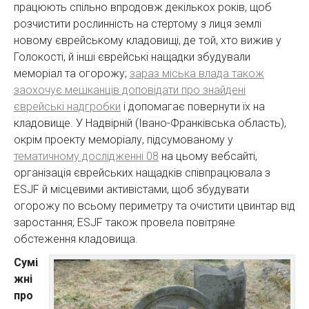
працюють спільно впродовж декількох років, щоб
розчистити рослинність на стертому з лиця землі
новому єврейському кладовищі, де той, хто вижив у
Голокості, й інші єврейські нащадки збудували
меморіал та огорожу;
зараз міська влада також
заохочує мешканців доповідати про знайдені
єврейські надгробки
і допомагає повернути їх на
кладовище. У Надвірній (Івано-Франківська область),
окрім проекту меморіалу, підсумованому у
тематичному дослідженні 08
на цьому вебсайті,
організація єврейських нащадків співпрацювала з
ESJF й місцевими активістами, щоб збудувати
огорожу по всьому периметру та очистити цвинтар від
заростання; ESJF також провела повітряне
обстеження кладовища.
Сумі
жні
про