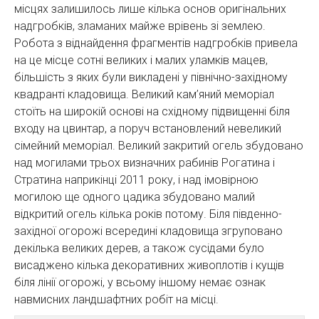
місцях залишилось лише кілька основ оригінальних
надгробків, зламаних майже врівень зі землею.
Робота з віднайдення фрагментів надгробків привела
на це місце сотні великих і малих уламків мацев,
більшість з яких були викладені у північно-західному
квадранті кладовища. Великий кам’яний меморіал
стоїть на широкій основі на східному підвищенні біля
входу на цвинтар, а поруч встановлений невеликий
сімейний меморіал. Великий закритий огель збудовано
над могилами трьох визначних рабинів Рогатина і
Стратина наприкінці 2011 року, і над імовірною
могилою ще одного цадика збудовано малий
відкритий огель кілька років потому. Біля південно-
західної огорожі всередині кладовища згруповано
декілька великих дерев, а також сусідами було
висаджено кілька декоративних живоплотів і кущів
біля лінії огорожі, у всьому іншому немає ознак
навмисних ландшафтних робіт на місці.