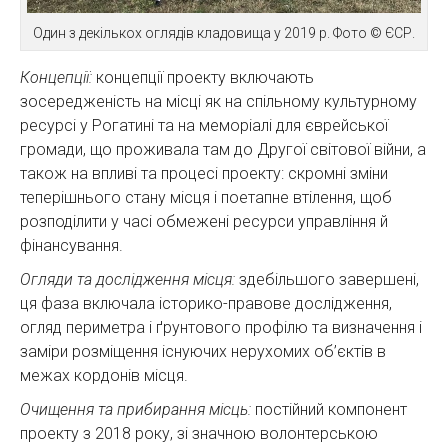
Один з декількох оглядів кладовища у 2019 р. Фото © ЄСР.
Концепції:
концепції проекту включають
зосередженість на місці як на спільному культурному
ресурсі у Рогатині та на меморіалі для єврейської
громади, що проживала там до Другої світової війни, а
також на впливі та процесі проекту: скромні зміни
теперішнього стану місця і поетапне втілення, щоб
розподілити у часі обмежені ресурси управління й
фінансування.
Огляди та дослідження місця:
здебільшого завершені,
ця фаза включала історико-правове дослідження,
огляд периметра і ґрунтового профілю та визначення і
заміри розміщення існуючих нерухомих об’єктів в
межах кордонів місця.
Очищення та прибирання місць:
постійний компонент
проекту з 2018 року, зі значною волонтерською