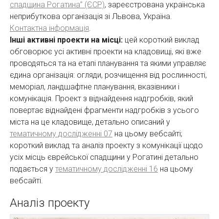
спадщина Рогатина” (ЄСР)
, зареєстрована українська
неприбуткова організація зі Львова, Україна.
Контактна інформація
.
Інші активні проекти на місці:
цей короткий виклад
обговорює усі активні проекти на кладовищі, які вже
проводяться та на етапі планування та якими управляє
єдина організація: огляди, розчищення від рослинності,
меморіал, ландшафтне планування, вказівники і
комунікація. Проект з віднайдення надгробків, який
повертає віднайдені фрагменти надгробків з усього
міста на це кладовище, детально описаний у
тематичному дослідженні 07
на цьому вебсайті;
короткий виклад та аналіз проекту з комунікації щодо
усіх місць єврейської спадщини у Рогатині детально
подається у
тематичному дослідженні 16
на цьому
вебсайті.
Аналіз проекту