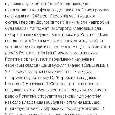
відкрили друге, або ж “нове” кладовище, яке
виконувало свою функцію, допоки єврейську громаду
не знищили у 1943 році. Якось під час німецької
окупації періоду Другої світової війни тисячі надгробків
були зламані та “пожаті” зі старого кладовища для
використання як будівельні матеріали у Рогатині. Після
незалежності України – коли фрагменти надгробків
час від часу виходили на поверхню – вцілілі у Голокості
євреї у Рогатині та їхні сім’ї разом із мешканцями
Рогатина організували переміщення каменів на
єврейські кладовища; ці зусилля значно збільшились з
2011 року зі залученням активістів, які згодом
сформують українську ГО “Єврейська спадщина
Рогатина”. Наприкінці 1990-х років вцілілі євреї та
нащадки також зібрали кошти та погодили з міською
радою Рогатина спорудити часткову підпірну стіну
навколо кладовища і збудувати стелу на місці, що
вшановує втрачену єврейську громаду Рогатина. З
2011 року зазвичай кілька іноземних відвідувачів